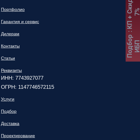
:
К
П
+
С
к
и
д
к
а
7
Портфолио
Гарантия и сервис
Дилерам
Подбор
ИБ
Контакты
Статьи
Реквизиты
ИНН: 7743927077
ОГРН: 1147746572115
Услуги
Подбор
Доставка
Проектирование