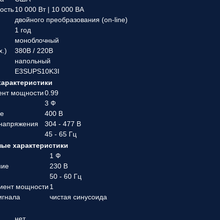
ость
10 000 Вт | 10 000 ВА
двойного преобразования (on-line)
1 год
моноблочный
х.)
380В / 220В
напольный
E3SUPS10K3I
характеристики
ент мощности
0.99
3 Ф
ие
400 В
 напряжения
304 - 477 В
45 - 65 Гц
ые характеристики
1 Ф
ние
230 В
50 - 60 Гц
иент мощности
1
игнала
чистая синусоида
нет