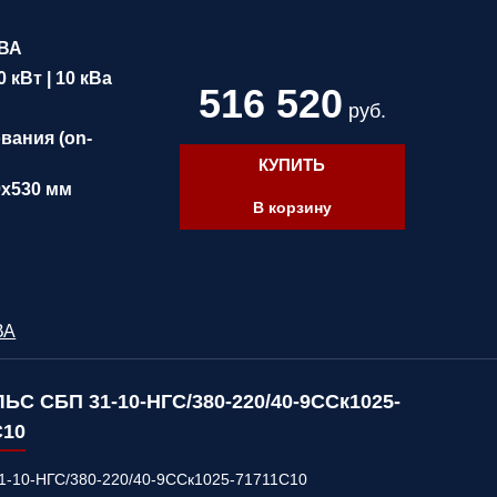
кВА
0 кВт | 10 кВа
516 520
руб.
вания (on-
КУПИТЬ
0х530 мм
В корзину
ВА
ЬС СБП 31-10-НГС/380-220/40-9ССк1025-
С10