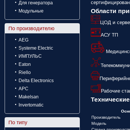
сертифицированн
Для генератора
Области пр
Модульные
ЦОД и серве
По производителю
АСУ ТП
AEG
Systeme Electric
Медицинск
ИМПУЛЬС
Eaton
Телекоммуни
Riello
Периферийно
Delta Electronics
APC
Рабочие ст
Makelsan
Технические
Invertomatic
Осн
Производитель
По типу
Модель
Страна производст