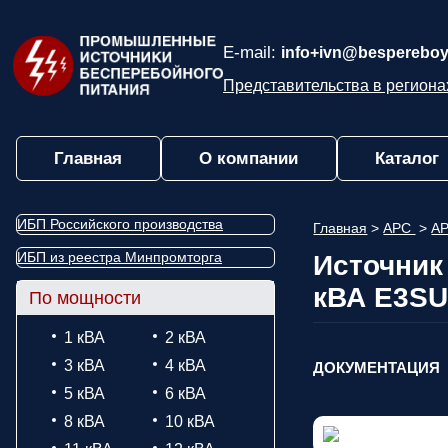
E-mail:
info+ivn@bespereboy
Представительства в региона
Главная
О компании
Каталог
ИБП Российского производства
Главная
>
APC
>
AP
ИБП из реестра Минпромторга
Источник
кВА E3SU
По мощности
1 кВА
2 кВА
3 кВА
4 кВА
ДОКУМЕНТАЦИЯ
5 кВА
6 кВА
8 кВА
10 кВА