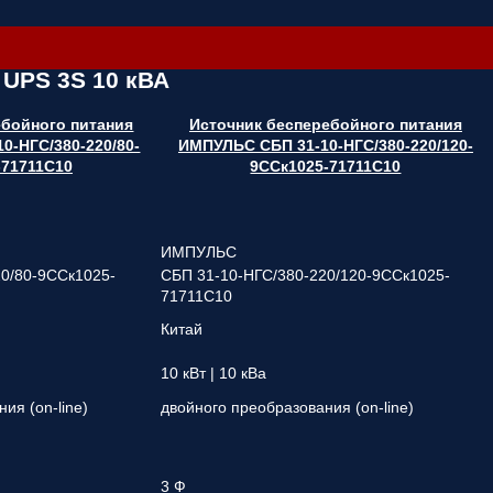
 UPS 3S 10 кВА
ебойного питания
Источник бесперебойного питания
0-НГС/380-220/80-
ИМПУЛЬС СБП 31-10-НГС/380-220/120-
-71711С10
9ССк1025-71711С10
ИМПУЛЬС
20/80-9ССк1025-
СБП 31-10-НГС/380-220/120-9ССк1025-
71711С10
Китай
10 кВт | 10 кВа
ия (on-line)
двойного преобразования (on-line)
3 Ф