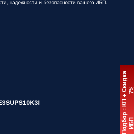
ти, надежности и безопасности вашего ИБП.
:
К
П
+
С
к
и
д
к
а
7
 E3SUPS10K3I
Подбор
ИБ