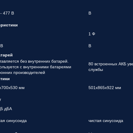
 - 477 В
В
еристики
1 Ф
 В
В
атарей
тавляется без внутренних батарей.
80 встроенных АКБ ув
ользуется с внутренними батареями
службы
ронних производителей
стики
х700х530 мм
501x865x922 мм
г
дБ дБА
тая синусоида
чистая синусоида