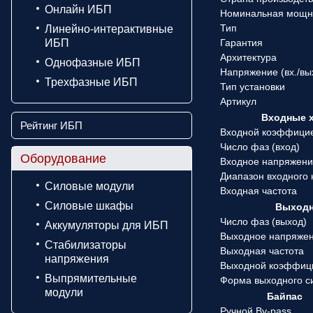
Онлайн ИБП
Номинальная мощн
Тип
Линейно-интерактивные
ИБП
Гарантия
Архитектура
Однофазные ИБП
Напряжение (вx./вы
Трехфазные ИБП
Тип установки
Артикул
Входные 
Рейтинг ИБП
Входной коэффици
Число фаз (вход)
Оборудование
Входное напряжен
Диапазон входного
Силовые модули
Входная частота
Силовые шкафы
Выходн
Число фаз (выход)
Аккумуляторы для ИБП
Выходное напряже
Стабилизаторы
Выходная частота
напряжения
Выходной коэффиц
Выпрямительные
Форма выходного с
модули
Байпас
Ручной By-pass