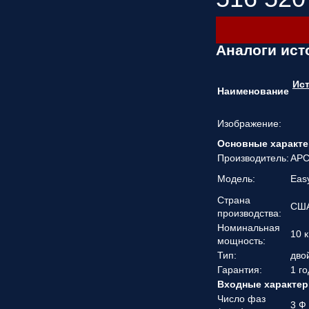
Аналоги ист
Ист
Наименование
Изображение:
Основные характе
Производитель:
AP
Модель:
Eas
Страна
СШ
производства:
Номинальная
10 к
мощность:
Тип:
дво
Гарантия:
1 го
Входные характер
Число фаз
3 Ф