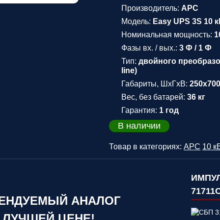
Производитель:
APC
Модель:
Easy UPS 3S 10 
Номинальная мощность:
1
Фазы вх. / вых.:
3 Ф / 1 Ф
Тип:
двойного преобразо
line)
Габариты, ШхГхВ:
250х70
Вес, без батарей:
36 кг
Гарантия:
1 год
В наличии
Товар в категориях:
APC
10 к
ИМПУЛ
71711
ЕНДУЕМЫЙ АНАЛОГ
 ЛУЧШЕЙ ЦЕНЕ!