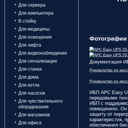
Для сервера
Для компьютера
В стойку
Для медицины
Для освещения
Фотографии 
Для лифта
Для видеонаблюдения
Для сигнализации
Документация И
Для станка
Руководство по эк
Для дома
Руководство по эк
Для котла
ИБП APC Easy U
Для насосов
передовыми техн
Для чувствительного
ИБП с поддержко
оборудования
помещениях. Он 
защиту от перег
Для магазинов
характеристик, 
Для офиса
обеспечения бес