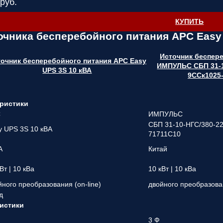
руб.
КУПИТЬ
очника бесперебойного питания APC Easy
Источник беспер
очник бесперебойного питания APC Easy
ИМПУЛЬС СБП 31-1
UPS 3S 10 кВА
9ССк1025
ристики
C
ИМПУЛЬС
СБП 31-10-НГС/380-2
y UPS 3S 10 кВА
71711С10
А
Китай
Вт | 10 кВа
10 кВт | 10 кВа
йного преобразования (on-line)
двойного преобразован
д
истики
3 Ф