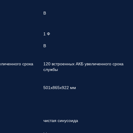
В
1 Ф
В
еличенного срока
120 встроенных АКБ увеличенного срока
службы
501x865x922 мм
чистая синусоида