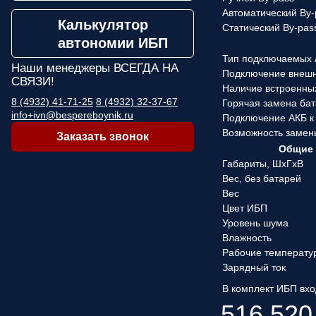
Автоматический By-
Калькулятор
Статический By-pas
автономии ИБП
Тип подключаемых
Наши менеджеры
ВСЕГДА НА
Подключение внеш
СВЯЗИ!
Наличие встроенны
8 (4932) 41-71-25
8 (4932) 32-37-67
Горячая замена ба
info+ivn@bespereboynik.ru
Подключение АКБ к
Возможность замен
Заказать звонок
Общие 
Габариты, ШхГхВ
Вес, без батарей
Вес
Цвет ИБП
Уровень шума
Влажность
Рабочие температу
Зарядный ток
В комплект ИБП вхо
516 520