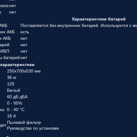
pass
нет
s
нет
Характеристики батарей
 АКБ
Поставляется без внутренних батарей. Используется с 
них АКБ
есть
х АКБ
нет
тарей
нет
 ИБП
нет
ы батарей
нет
характеристики
250х700х530 мм
36 кг
125
Белый
60 дБ дБА
0 - 95%
ры
0 - 40 °C
18 А
Пылевой фильтр
дят
Руководство по установке