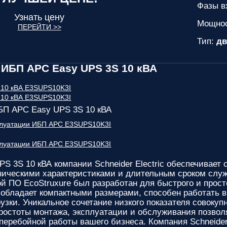
Фазы вх
Узнать цену
Мощно
ПЕРЕЙТИ >>
Тип:
дв
ИБП APC Easy UPS 3S 10 кВА
БП APC Easy UPS 3S 10 кВА
сплуатации ИБП APC E3SUPS10K3I
сплуатации ИБП APC E3SUPS10K3I
PS 3S 10 кВА
компании Schneider Electric обеспечивает
ическими характеристиками и длительным сроком служб
й ПО EcoStruxure был разработан для быстрого и прос
обладает компактными размерами, способен работать 
рузки. Уникальное сочетание низкого показателя совоку
простоты монтажа, эксплуатации и обслуживания позво
перебойной работы вашего бизнеса. Компания Schneider 