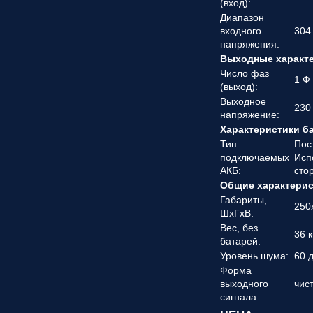
(вход):
Диапазон
входного
304
напряжения:
Выходные характ
Число фаз
1 Ф
(выход):
Выходное
230
напряжение:
Характеристики б
Тип
Пос
подключаемых
Исп
АКБ:
сто
Общие характери
Габариты,
250
ШхГхВ:
Вес, без
36 к
батарей:
Уровень шума:
60 
Форма
выходного
чис
сигнала: