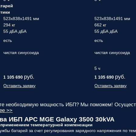
атарей
стики
523x838x1491 мм
523x838x1491 мм
294 кг
662 кг
55 дБА дБА
55 дБА дБА
есть
есть
чистая синусоида
чистая синусоида
5 ч
руб.
руб.
1 105 690
1 105 690
Оставить заявку
Оставить заявку
ете необходимую мощность ИБП? Мы поможем! Осуществ
ее >>
а ИБП APC MGE Galaxy 3500 30kVA
с применением температурной компенсации
ужбы батарей за счет регулирования зарядного напряжения по тем