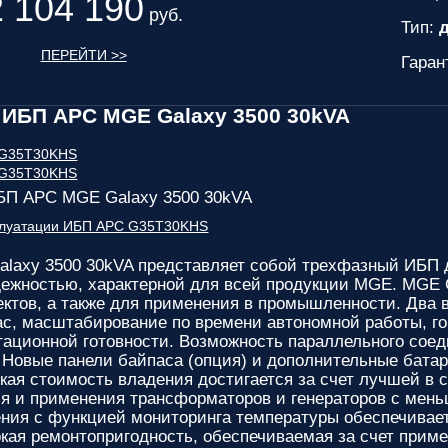
2 104 190
руб.
Тип:
д
ПЕРЕЙТИ >>
Гаран
ИБП APC MGE Galaxy 3500 30kVA
БП APC MGE Galaxy 3500 30kVA
сплуатации ИБП APC G35T30KHS
laxy 3500 30kVA
представляет собой трехфазный ИБП д
жностью, характерной для всей продукции MGE. MGE G
ктов, а также для применения в промышленности. Два в
с, масштабирование по времени автономной работы, го
тационной готовности. Возможность параллельного сое
 Новые панели байпаса (опция) и дополнительные бат
кая стоимость владения достигается за счет лучшей в 
я и применения трансформаторов и генераторов с мен
ения с функцией мониторинга температуры обеспечивае
ая ремонтопригодность, обеспечиваемая за счет приме