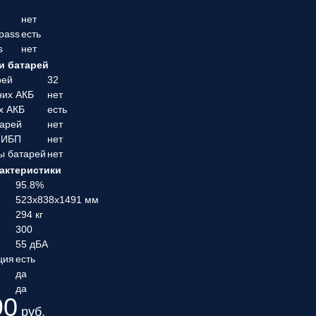
нет
pass
есть
s
нет
и батарей
рей
32
них АКБ
нет
х АКБ
есть
тарей
нет
 ИБП
нет
ы батарей
нет
актеристики
95.8%
523x838x1491 мм
294 кг
300
55 дБА
ция
есть
да
да
90
руб.