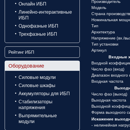
Производитель
Онлайн ИБП
Модель
Линейно-интерактивные
Страна производст
ИБП
Номинальная мощн
Однофазные ИБП
Тип
Архитектура
Трехфазные ИБП
Напряжение (вx./вы
Тип установки
Артикул
Рейтинг ИБП
Входные 
Входной коэффици
Оборудование
Число фаз (вход)
Диапазон входного
Силовые модули
Входная частота
Силовые шкафы
Выходн
Аккумуляторы для ИБП
Число фаз (выход)
Выходная частота
Стабилизаторы
Выходной коэффиц
напряжения
Форма выходного с
Выпрямительные
Искажение выходн
модули
- нелинейная нагру