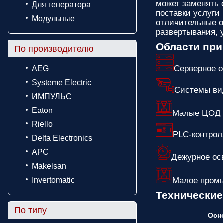
может заменять 
Для генератора
поставки услуги
Модульные
отличительные о
развертывания, 
Области пр
По производителю
Серверное 
AEG
Systeme Electric
Системы ви
ИМПУЛЬС
Eaton
Малые ЦОД
Riello
PLC-контро
Delta Electronics
APC
Дежурное ос
Makelsan
Invertomatic
Малое пром
Технические
По типу
Осн