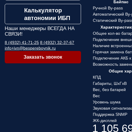
Байпас
Ручной By-pass
Калькулятор
Автоматический By-
автономии ИБП
Статический By-pas
Характеристик
Наши менеджеры
ВСЕГДА НА
Общее кол-во бата
СВЯЗИ!
Подключение внеш
8 (4932) 41-71-25
8 (4932) 32-37-67
Наличие встроенны
info+ivn@bespereboynik.ru
Горячая замена ба
Заказать звонок
Подключение АКБ к
Возможность замен
Общие хар
КПД
Габариты, ШхГхВ
Вес, без батарей
Вес
Уровень шума
Звуковая сигнализа
Поддержка SNMP
ЖК-дисплей
1 105 6