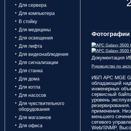
Для сервера
Для компьютера
В стойку
Для медицины
Фотографии 
Для освещения
Для лифта
Для видеонаблюдения
Документация И
Для сигнализации
Руководство по эк
Для станка
ИБП APC MGE Ga
Для дома
обладающий наде
Для котла
инженерных объе
сервисный байпа
Для насосов
уровень эксплуа
Для чувствительного
резервирования.
оборудования
применения. Низ
меньшего сечени
Для магазинов
сетевого управл
Для офиса
Web/SNMP. Высок