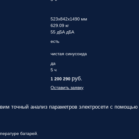
523x842x1490 мм
629.09 кг
55 дБА дБА
есть
чистая синусоида
да
5 ч
руб.
1 200 290
Оставить заявку
им точный анализ параметров электросети с помощью
пературе батарей.