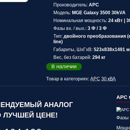
Производитель:
APC
Модель:
MGE Galaxy 3500 30kVA
Номинальная мощность:
24 кВт | 
Фазы вх. / вых.:
3 Ф / 3 Ф
Тип:
двойного преобразования (
line)
Габариты, ШхГхВ:
523x838x1491 
Вес, без батарей:
294 кг
В наличии
Товар в категориях:
APC
30 кВА
APC 
ЕНДУЕМЫЙ АНАЛОГ
 ЛУЧШЕЙ ЦЕНЕ!
Фазы 
Мощн