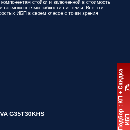
к компонентам стойки и включенной в стоимость
ми возможностями гибкости системы. Все эти
остых ИБП в своем классе с точки зрения
:
К
П
+
С
к
и
д
к
а
7
Подбор
kVA G35T30KHS
ИБ