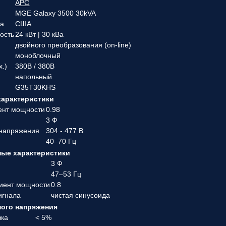
APC
MGE Galaxy 3500 30kVA
ва
США
ость
24 кВт | 30 кВа
двойного преобразования (on-line)
моноблочный
х.)
380В / 380В
напольный
G35T30KHS
характеристики
ент мощности
0.98
3 Ф
 напряжения
304 - 477 В
40–70 Гц
ые характеристики
3 Ф
47–53 Гц
иент мощности
0.8
игнала
чистая синусоида
ого напряжения
зка
< 5%