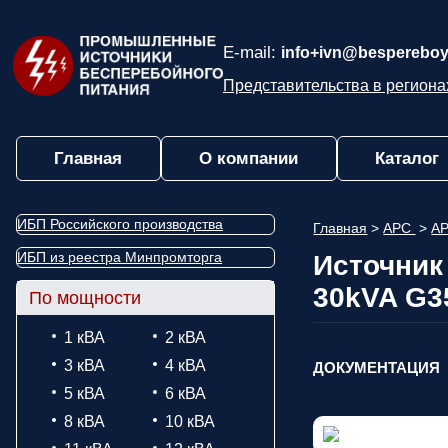
E-mail:
info+ivn@bespereboy
Представительства в региона
Главная
О компании
Каталог
ИБП Российского производства
Главная
>
APC
>
AP
ИБП из реестра Минпромторга
Источник
30kVA G3
По мощности
1 кВА
2 кВА
3 кВА
4 кВА
ДОКУМЕНТАЦИЯ
5 кВА
6 кВА
8 кВА
10 кВА