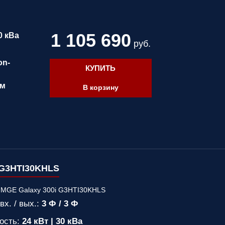
1 105 690
30 кВа
руб.
on-
КУПИТЬ
мм
В корзину
G3HTI30KHLS
вх. / вых.:
3 Ф / 3 Ф
ость:
24 кВт | 30 кВа